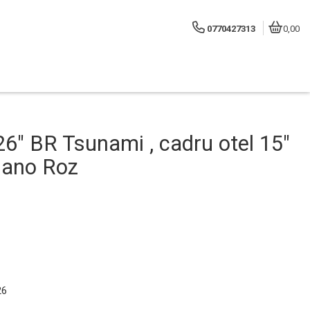
0770427313
0,00
26″ BR Tsunami , cadru otel 15″
imano Roz
26