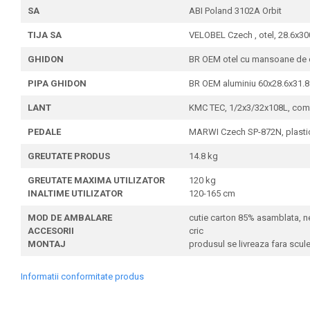
SA
ABI Poland 3102A Orbit
TIJA SA
VELOBEL Czech , otel, 28.6x3
GHIDON
BR OEM otel cu mansoane de ca
PIPA GHIDON
BR OEM aluminiu 60x28.6x31.8 m
LANT
KMC TEC, 1/2x3/32x108L, compa
PEDALE
MARWI Czech SP-872N, plastic ne
GREUTATE PRODUS
14.8 kg
GREUTATE MAXIMA UTILIZATOR
120 kg
INALTIME UTILIZATOR
120-165 cm
MOD DE AMBALARE
cutie carton 85% asamblata, nece
ACCESORII
cric
MONTAJ
produsul se livreaza fara scule p
Informatii conformitate produs