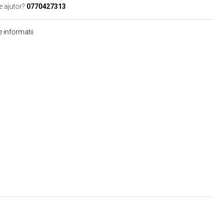
e ajutor?
0770427313
 informatii