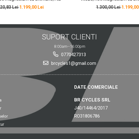
320,83 Lei
1.199,00 Lei
1.300,00 Lei
1.199,00
SUPORT CLIENTI
8:00am--16:00pm
0770427313
brcycles1@gmail.com
DATE COMERCIALE
BR CYCLES SRL
a
J40/14464/2017
r
RO31806786
selor
tur