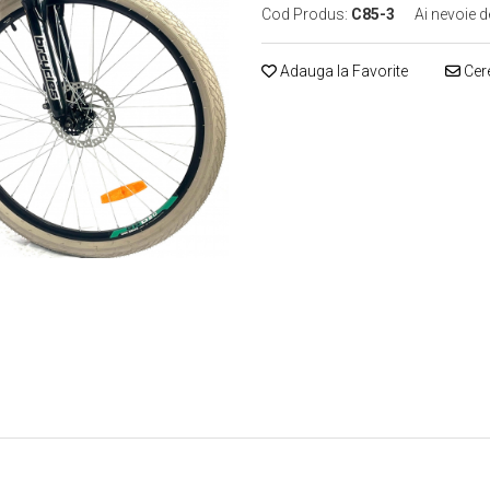
Cod Produs:
C85-3
Ai nevoie d
Adauga la Favorite
Cere