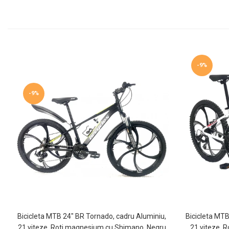
-9%
-9%
Bicicleta MTB 24″ BR Tornado, cadru Aluminiu,
Bicicleta MTB
21 viteze, Roti magnesium cu Shimano, Negru
21 viteze, 