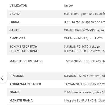
UTILIZATOR
Unisex
CADRU
otel Hi-Ten, geometrie specific
FURCA
BR OEM otel, suspensie pe arc,
JANTE
GR-D20 Greece 26"x36H aluminiu
ANVELOPE
DNI Tyres 26"x2.1, profil MTB
SCHIMBATOR FATA
SUNRUN FD-10TD 3 viteze
SCHIMBATOR SPATE
SHIMANO TY-500D 7 viteze, index
MANETE SCHIMBATOR
secventiale SUNRUN EasyFire K
PINIOANE
SUNRUN FW-7SD, 7 viteze, ind
ANGRENAJ PEDALIER
TAIWAN NECO NSP3002 index mo
FRANE
YH-16, mecanice disc, rotor 16
MANETE FRANA
integrate SUNRUN KD-81 plastic