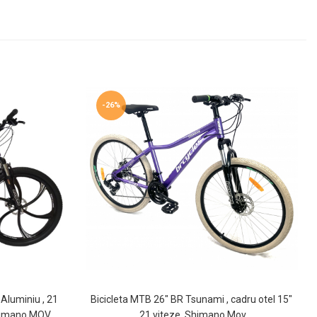
-26%
Aluminiu , 21
Bicicleta MTB 26″ BR Tsunami , cadru otel 15″
Shimano,MOV
,21 viteze, Shimano Mov