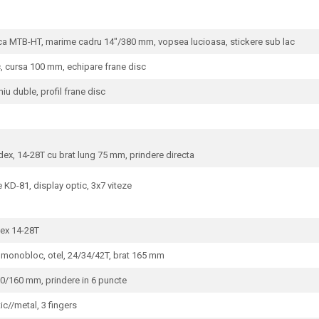
a MTB-HT, marime cadru 14"/380 mm, vopsea lucioasa, stickere sub lac
 cursa 100 mm, echipare frane disc
 duble, profil frane disc
, 14-28T cu brat lung 75 mm, prindere directa
D-81, display optic, 3x7 viteze
ex 14-28T
nobloc, otel, 24/34/42T, brat 165 mm
0/160 mm, prindere in 6 puncte
//metal, 3 fingers