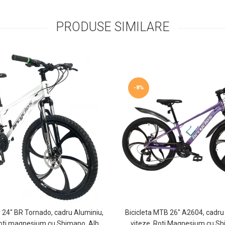
PRODUSE SIMILARE
-8%
 24″ BR Tornado, cadru Aluminiu,
Bicicleta MTB 26″ A2604, cadru 
Roti magnesium cu Shimano, Alb
viteze, Roti Magnesium cu 