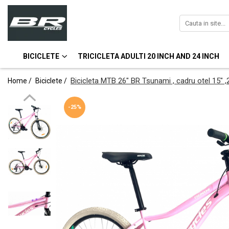
Biciclete
Bicicleta MTB
BICICLETE
TRICICLETA ADULTI 20 INCH AND 24 INCH
Bicicleta MTB 24'' Cadru din Aluminiu
Bicicleta MTB 26″ BR Tsunami , cadru otel 15″ 
Home /
Biciclete /
Bicicleta MTB 26'' Cadru din Aluminiu
Bicicleta MTB-26'' Cadru din Otel
-25%
Bicicleta Oras-Trekking