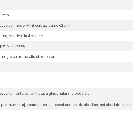
00 mm
uciuc, model MTB curbat, latime 620 mm
m, prindere in 4 puncte
tibil 7 viteze
gre cu ax metalic si reflectori
sita montarea rotii fata, a ghidonului si a pedalelor
entru montaj, asamblarea lui necesitand set de chei fixe, set chei inbus, surub