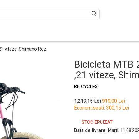
,21 viteze, Shimano Roz
Bicicleta MTB 
,21 viteze, Sh
BR CYCLES
1.219,15 Lei
919,00 Lei
Economisesti:
300,15
Lei
STOC EPUIZAT
Data de livrare:
Marti, 11.08.20