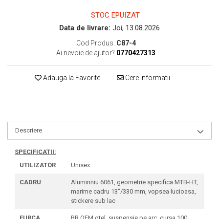
STOC EPUIZAT
Data de livrare:
Joi, 13.08.2026
Cod Produs:
C87-4
Ai nevoie de ajutor?
0770427313
Adauga la Favorite
Cere informatii
Descriere
SPECIFICATII:
UTILIZATOR
Unisex
CADRU
Aluminniu 6061, geometrie specifica MTB-HT,
marime cadru 13"/330 mm, vopsea lucioasa,
stickere sub lac
FURCA
BR OEM otel, suspensie pe arc, cursa 100