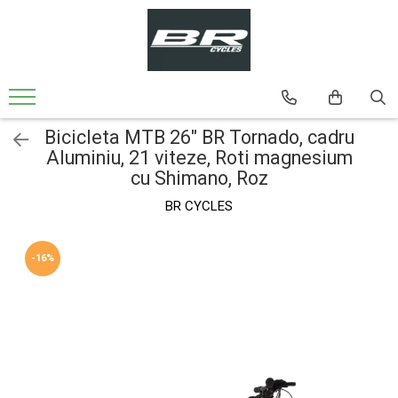
Biciclete
Bicicleta MTB
Bicicleta MTB 24'' Cadru din Aluminiu
Bicicleta MTB 26″ BR Tornado, cadru
Bicicleta MTB 26'' Cadru din Aluminiu
Aluminiu, 21 viteze, Roti magnesium
Bicicleta MTB-26'' Cadru din Otel
cu Shimano, Roz
Bicicleta Oras-Trekking
BR CYCLES
-16%