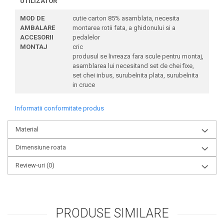
UTILIZATOR
MOD DE
cutie carton 85% asamblata, necesita
AMBALARE
montarea rotii fata, a ghidonului si a
ACCESORII
pedalelor
MONTAJ
cric
produsul se livreaza fara scule pentru montaj,
asamblarea lui necesitand set de chei fixe,
set chei inbus, surubelnita plata, surubelnita
in cruce
Informatii conformitate produs
Material
Dimensiune roata
Review-uri
(0)
PRODUSE SIMILARE