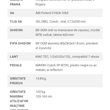
FRANA
fingers
SA
ABI Poland 3102A Orbit
TIJA SA
VELOBEL Czech , otel, 27.2x350 mm
GHIDON
BR OEM otel cu mansoane de cauciuc, model
MTB curbat, latime 620 mm
PIPA GHIDON
BR OEM aluminiu 80x28.6x31.8 mm, prindere
in 4 puncte
LANT
KMC TEC, 1/2x3/32x112L, compatibil 7 viteze
PEDALE
MARWI Czech SP-872N, plastic negre cu ax
metalic si reflectori
GREUTATE
14.8 kg
PRODUS
GREUTATE
120 kg
MAXIMA
120-165 cm
UTILIZATOR
INALTIME