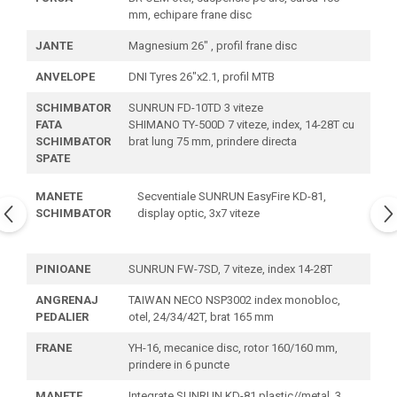
mm, echipare frane disc
JANTE
Magnesium 26" , profil frane disc
ANVELOPE
DNI Tyres 26"x2.1, profil MTB
SCHIMBATOR
SUNRUN FD-10TD 3 viteze
FATA
SHIMANO TY-500D 7 viteze, index, 14-28T cu
SCHIMBATOR
brat lung 75 mm, prindere directa
SPATE
MANETE
Secventiale SUNRUN EasyFire KD-81,
SCHIMBATOR
display optic, 3x7 viteze
PINIOANE
SUNRUN FW-7SD, 7 viteze, index 14-28T
ANGRENAJ
TAIWAN NECO NSP3002 index monobloc,
PEDALIER
otel, 24/34/42T, brat 165 mm
FRANE
YH-16, mecanice disc, rotor 160/160 mm,
prindere in 6 puncte
MANETE
Integrate SUNRUN KD-81 plastic//metal, 3