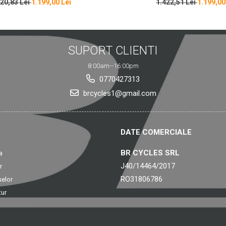
Albastru
320,83 Lei
1.199,00 Lei
1.422,51 Lei
1.199,00
SUPORT CLIENTI
8:00am--16:00pm
0770427313
brcycles1@gmail.com
DATE COMERCIALE
BR CYCLES SRL
a
J40/14464/2017
r
RO31806786
selor
tur