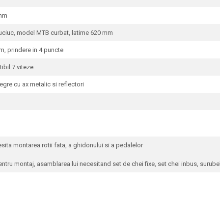
 mm
ciuc, model MTB curbat, latime 620 mm
, prindere in 4 puncte
bil 7 viteze
re cu ax metalic si reflectori
ita montarea rotii fata, a ghidonului si a pedalelor
ntru montaj, asamblarea lui necesitand set de chei fixe, set chei inbus, surubel