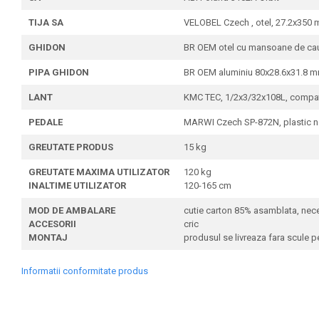
TIJA SA
VELOBEL Czech , otel, 27.2x350
GHIDON
BR OEM otel cu mansoane de cau
PIPA GHIDON
BR OEM aluminiu 80x28.6x31.8 mm
LANT
KMC TEC, 1/2x3/32x108L, compati
PEDALE
MARWI Czech SP-872N, plastic neg
GREUTATE PRODUS
15 kg
GREUTATE MAXIMA UTILIZATOR
120 kg
INALTIME UTILIZATOR
120-165 cm
MOD DE AMBALARE
cutie carton 85% asamblata, neces
ACCESORII
cric
MONTAJ
produsul se livreaza fara scule pe
Informatii conformitate produs