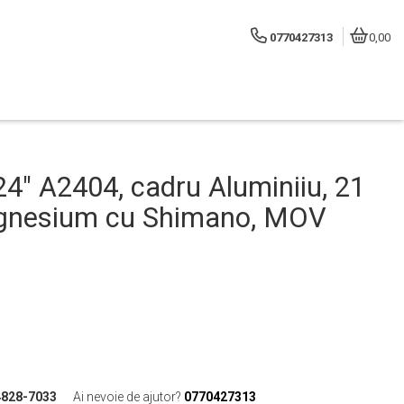
0770427313
0,00
24″ A2404, cadru Aluminiiu, 21
magnesium cu Shimano, MOV
4828-7033
Ai nevoie de ajutor?
0770427313