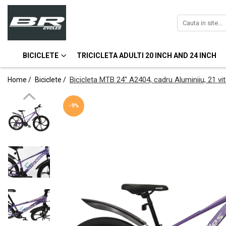
Biciclete
Bicicleta MTB
BICICLETE
TRICICLETA ADULTI 20 INCH AND 24 INCH
Bicicleta MTB 24'' Cadru din Aluminiu
Bicicleta MTB 24″ A2404, cadru Aluminiiu, 21 
Home /
Biciclete /
Bicicleta MTB 26'' Cadru din Aluminiu
Bicicleta MTB-26'' Cadru din Otel
-9%
Bicicleta Oras-Trekking