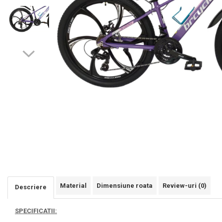
Material
Dimensiune roata
Review-uri
(0)
Descriere
SPECIFICATII: