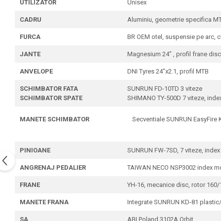
UTILIZATOR
Unisex
CADRU
Aluminiu, geometrie specifica M
FURCA
BR OEM otel, suspensie pe arc, c
JANTE
Magnesium 24" , profil frane disc
ANVELOPE
DNI Tyres 24"x2.1, profil MTB
SCHIMBATOR FATA
SUNRUN FD-10TD 3 viteze
SCHIMBATOR SPATE
SHIMANO TY-500D 7 viteze, index,
MANETE SCHIMBATOR
Secventiale SUNRUN EasyFire KD
PINIOANE
SUNRUN FW-7SD, 7 viteze, index
ANGRENAJ PEDALIER
TAIWAN NECO NSP3002 index mon
FRANE
YH-16, mecanice disc, rotor 160/
MANETE FRANA
Integrate SUNRUN KD-81 plastic//
SA
ABI Poland 3102A Orbit