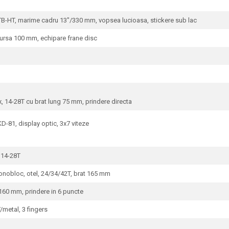
TB-HT, marime cadru 13"/330 mm, vopsea lucioasa, stickere sub lac
ursa 100 mm, echipare frane disc
 14-28T cu brat lung 75 mm, prindere directa
-81, display optic, 3x7 viteze
 14-28T
obloc, otel, 24/34/42T, brat 165 mm
160 mm, prindere in 6 puncte
metal, 3 fingers