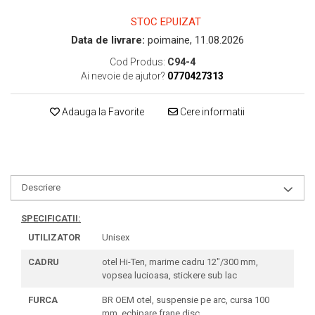
STOC EPUIZAT
Data de livrare:
poimaine, 11.08.2026
Cod Produs:
C94-4
Ai nevoie de ajutor?
0770427313
Adauga la Favorite
Cere informatii
Descriere
SPECIFICATII:
UTILIZATOR
Unisex
CADRU
otel Hi-Ten, marime cadru 12"/300 mm,
vopsea lucioasa, stickere sub lac
FURCA
BR OEM otel, suspensie pe arc, cursa 100
mm, echipare frane disc