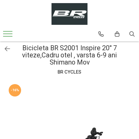
Biciclete
Bicicleta MTB
Bicicleta MTB 24'' Cadru din Aluminiu
Bicicleta BR S2001 Inspire 20'' 7
Bicicleta MTB 26'' Cadru din Aluminiu
viteze,Cadru otel , varsta 6-9 ani
Bicicleta MTB-26'' Cadru din Otel
Shimano Mov
Bicicleta Oras-Trekking
BR CYCLES
-16%