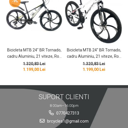
-9%
Bicicleta MTB 24″ BR Tornado,
Bicicleta MTB 24″ BR Tornado,
B
cadru Aluminiu, 21 viteze, Roti
cadru Aluminiu, 21 viteze, Roti
magnesium cu Shimano, Negru
magnesium cu Shimano, Alb
1.320,83 Lei
1.320,83 Lei
1.199,00 Lei
1.199,00 Lei
SUPORT CLIENTI
8:00am--16:00pm
0770427313
brcycles1@gmail.com