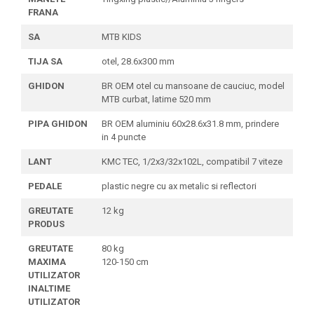
FRANA
SA
MTB KIDS
TIJA SA
otel, 28.6x300 mm
GHIDON
BR OEM otel cu mansoane de cauciuc, model
MTB curbat, latime 520 mm
PIPA GHIDON
BR OEM aluminiu 60x28.6x31.8 mm, prindere
in 4 puncte
LANT
KMC TEC, 1/2x3/32x102L, compatibil 7 viteze
PEDALE
plastic negre cu ax metalic si reflectori
GREUTATE
12 kg
PRODUS
GREUTATE
80 kg
MAXIMA
120-150 cm
UTILIZATOR
INALTIME
UTILIZATOR