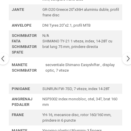
JANTE
GR-D20 Greece 20"x36H aluminiu duble, profil
frane disc
ANVELOPE
DNI Tyres 20"x2.1, profil MTB
SCHIMBATOR
N/A
FATA
SHIMANO TY-21 1 viteze, index, 14-28T cu
SCHIMBATOR
brat lung 75 mm, prindere directa
SPATE
MANETE
secventiale Shimano Easyshifter , display
SCHIMBATOR
optic, 7 viteze
PINIOANE
SUNRUN FW-7SD, 7 viteze, index 14-28T
ANGRENAJ
NSP3002 index monobloc, otel, 34T, brat 160
PEDALIER
mm
FRANE
YH-16, mecanice disc, rotor 160/160 mm,
prindere in 6 puncte
MANETE
Yingxing plastic//Aluminiu 3 fingers