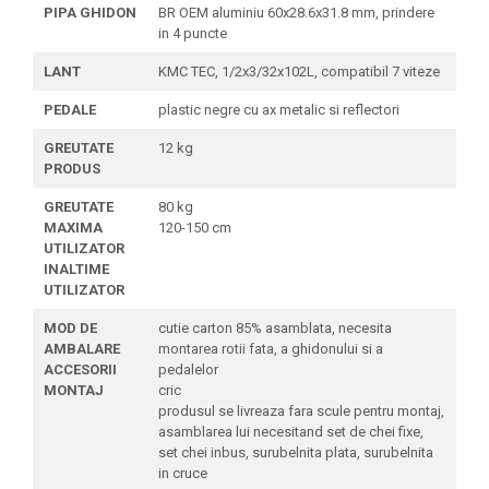
PIPA GHIDON
BR OEM aluminiu 60x28.6x31.8 mm, prindere
in 4 puncte
LANT
KMC TEC, 1/2x3/32x102L, compatibil 7 viteze
PEDALE
plastic negre cu ax metalic si reflectori
GREUTATE
12 kg
PRODUS
GREUTATE
80 kg
MAXIMA
120-150 cm
UTILIZATOR
INALTIME
UTILIZATOR
MOD DE
cutie carton 85% asamblata, necesita
AMBALARE
montarea rotii fata, a ghidonului si a
ACCESORII
pedalelor
MONTAJ
cric
produsul se livreaza fara scule pentru montaj,
asamblarea lui necesitand set de chei fixe,
set chei inbus, surubelnita plata, surubelnita
in cruce