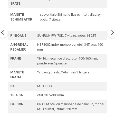
SPATE
MANETE
secventiale Shimano Easyshifter , display
SCHIMBATOR
optic, 7 viteze
PINIOANE
SUNRUN FW-7SD, 7 viteze, index 14-28T
ANGRENAJ
NSP3002 index monobloc, otel, 34T, brat 160
PEDALIER
mm
FRANE
YH-16, mecanice disc, rotor 160/160 mm,
prindere in 6 puncte
MANETE
Yingxing plastic//Aluminiu 3 fingers
FRANA
SA
MTB KIDS
TIJA SA
otel, 28.6x300 mm
GHIDON
BR OEM otel cu mansoane de cauciuc, model
MTB curbat, latime 520 mm