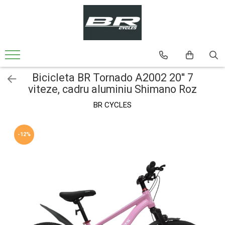
Biciclete
Bicicleta MTB
Bicicleta MTB 24'' Cadru din Aluminiu
Bicicleta BR Tornado A2002 20'' 7
Bicicleta MTB 26'' Cadru din Aluminiu
viteze, cadru aluminiu Shimano Roz
Bicicleta MTB-26'' Cadru din Otel
BR CYCLES
Bicicleta Oras-Trekking
-12%