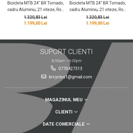
Bicicleta MTB 24″ BR Tornado,
Bicicleta MTB 24″ BR Tornado,
B
cadru Aluminiu, 21 viteze, Roti
cadru Aluminiu, 21 viteze, Roti
magnesium cu Shimano, Negru
magnesium cu Shimano, Alb
1.320,83 Lei
1.320,83 Lei
1.199,00 Lei
1.199,00 Lei
SUPORT CLIENTI
8:00am--16:00pm
0770427313
brcycles1@gmail.com
MAGAZINUL MEU
CLIENTI
DATE COMERCIALE