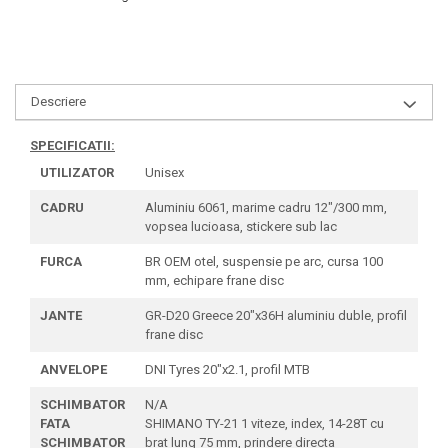
Descriere
SPECIFICATII:
UTILIZATOR
Unisex
CADRU
Aluminiu 6061, marime cadru 12"/300 mm,
vopsea lucioasa, stickere sub lac
FURCA
BR OEM otel, suspensie pe arc, cursa 100
mm, echipare frane disc
JANTE
GR-D20 Greece 20"x36H aluminiu duble, profil
frane disc
ANVELOPE
DNI Tyres 20"x2.1, profil MTB
SCHIMBATOR
N/A
FATA
SHIMANO TY-21 1 viteze, index, 14-28T cu
SCHIMBATOR
brat lung 75 mm, prindere directa