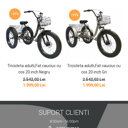
-21%
-21%
Tricicleta adulti,Fat cauciuc cu
Tricicleta adulti,Fat cauciuc cu
cos 20 inch Gri
cos 20 inch Negru
2.542,02 Lei
2.542,02 Lei
1.999,00 Lei
1.999,00 Lei
SUPORT CLIENTI
8:00am--16:00pm