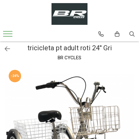
Biciclete
Bicicleta MTB
Bicicleta MTB 24'' Cadru din Aluminiu
tricicleta pt adult roti 24'' Gri
Bicicleta MTB 26'' Cadru din Aluminiu
BR CYCLES
Bicicleta MTB-26'' Cadru din Otel
Bicicleta Oras-Trekking
-24%