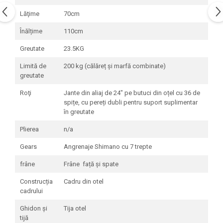
Lăţime
70cm
Înălțime
110cm
Greutate
23.5KG
Limită de
200 kg (călăreț și marfă combinate)
greutate
Roţi
Jante din aliaj de 24" pe butuci din oțel cu 36 de
spițe, cu pereți dubli pentru suport suplimentar
în greutate
Plierea
n/a
Gears
Angrenaje Shimano cu 7 trepte
frâne
Frâne față și spate
Construcția
Cadru din otel
cadrului
Ghidon și
Tija otel
tijă