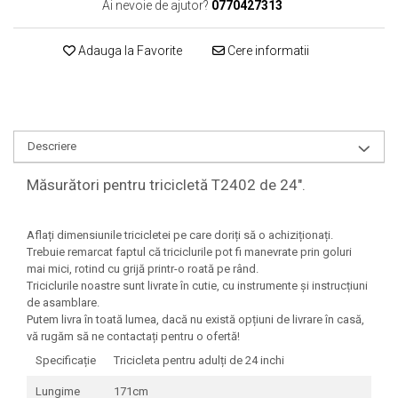
Ai nevoie de ajutor?
0770427313
Adauga la Favorite
Cere informatii
Descriere
Măsurători pentru tricicletă T2402 de 24".
Aflați dimensiunile tricicletei pe care doriți să o achiziționați.
Trebuie remarcat faptul că triciclurile pot fi manevrate prin goluri
mai mici, rotind cu grijă printr-o roată pe rând.
Triciclurile noastre sunt livrate în cutie, cu instrumente și instrucțiuni
de asamblare.
Putem livra în toată lumea, dacă nu există opțiuni de livrare în casă,
vă rugăm să ne contactați pentru o ofertă!
Specificație
Tricicleta pentru adulți de 24 inchi
Lungime
171cm