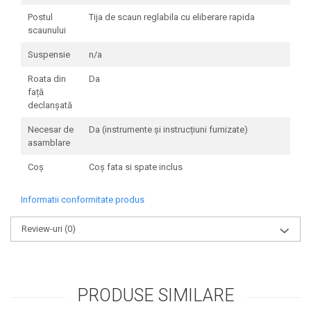
Postul
Tija de scaun reglabila cu eliberare rapida
scaunului
Suspensie
n/a
Roata din
Da
față
declanșată
Necesar de
Da (instrumente și instrucțiuni furnizate)
asamblare
Coş
Coș fata si spate inclus
Informatii conformitate produs
Review-uri
(0)
PRODUSE SIMILARE